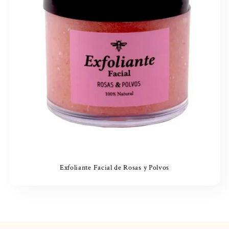
i
ó
n
:
Exfoliante Facial de Rosas y Polvos